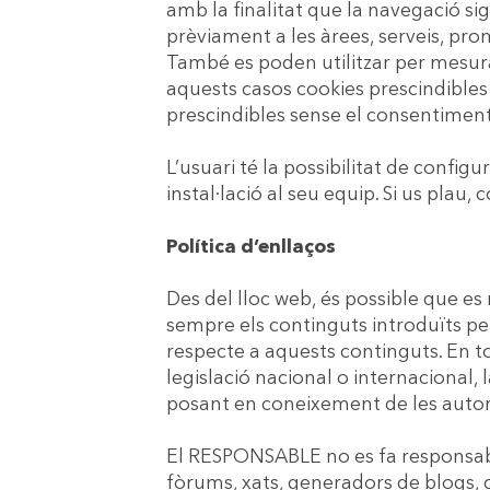
amb la finalitat que la navegació si
prèviament a les àrees, serveis, pro
També es poden utilitzar per mesurar
aquests casos cookies prescindibles 
prescindibles sense el consentiment 
L’usuari té la possibilitat de config
instal·lació al seu equip. Si us plau
Política d’enllaços
Des del lloc web, és possible que es
sempre els continguts introduïts pel
respecte a aquests continguts. En t
legislació nacional o internacional, 
posant en coneixement de les autor
El RESPONSABLE no es fa responsabl
fòrums, xats, generadors de blogs, c