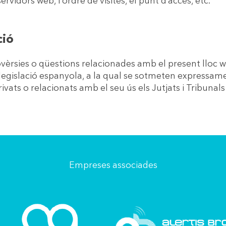
ervidors web, l’ordre de visites, el punt d’accés, etc.
ció
ovèrsies o qüestions relacionades amb el present lloc we
 legislació espanyola, a la qual se sotmeten expressam
derivats o relacionats amb el seu ús els Jutjats i Tribu
Empreses associades