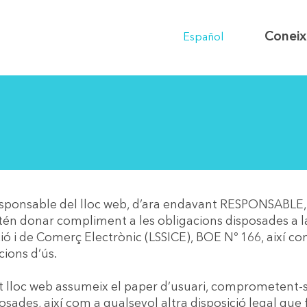
Coneix
Español
onsable del lloc web, d’ara endavant RESPONSABLE, po
n donar compliment a les obligacions disposades a la L
ió i de Comerç Electrònic (LSSICE), BOE Nº 166, així com
cions d’ús.
t lloc web assumeix el paper d’usuari, comprometent-s
osades, així com a qualsevol altra disposició legal que f