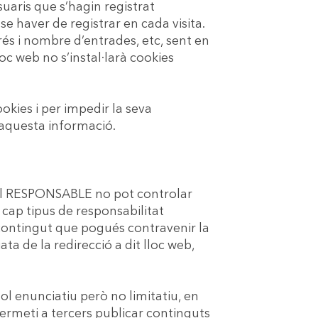
suaris que s’hagin registrat
e haver de registrar en cada visita.
rés i nombre d’entrades, etc, sent en
oc web no s’instal·larà cookies
ookies i per impedir la seva
r aquesta informació.
ue el RESPONSABLE no pot controlar
 cap tipus de responsabilitat
 contingut que pogués contravenir la
ta de la redirecció a dit lloc web,
l enunciatiu però no limitatiu, en
permeti a tercers publicar continguts