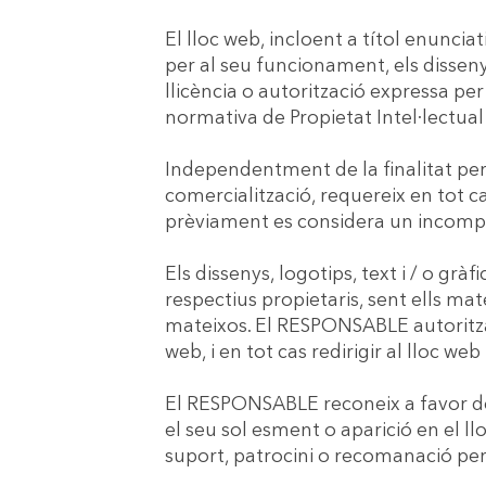
El lloc web, incloent a títol enuncia
per al seu funcionament, els dissenys
llicència o autorització expressa pe
normativa de Propietat Intel·lectual 
Independentment de la finalitat per a
comercialització, requereix en tot c
prèviament es considera un incomplim
Els dissenys, logotips, text i / o gr
respectius propietaris, sent ells ma
mateixos. El RESPONSABLE autoritza 
web, i en tot cas redirigir al lloc w
El RESPONSABLE reconeix a favor dels
el seu sol esment o aparició en el l
suport, patrocini o recomanació per 