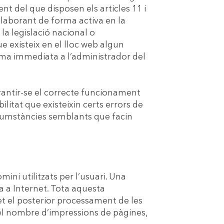
 del que disposen els articles 11 i
ol·laborant de forma activa en la
la legislació nacional o
ue existeix en el lloc web algun
orma immediata a l’administrador del
arantir-se el correcte funcionament
ilitat que existeixin certs errors de
rcumstàncies semblants que facin
ini utilitzats per l’usuari. Una
 a Internet. Tota aquesta
et el posterior processament de les
el nombre d’impressions de pàgines,