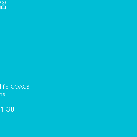
Ediﬁci COACB
na
91 38