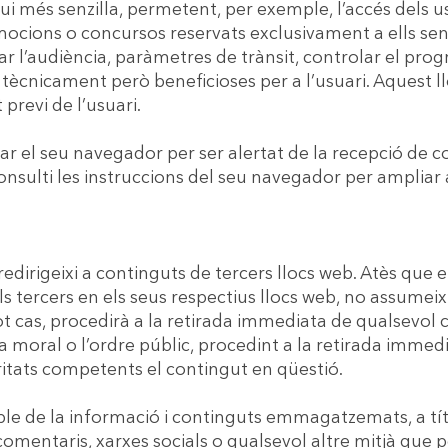
gui més senzilla, permetent, per exemple, l’accés dels u
mocions o concursos reservats exclusivament a ells sens
 l’audiència, paràmetres de trànsit, controlar el prog
tècnicament però beneficioses per a l’usuari. Aquest ll
previ de l’usuari.
urar el seu navegador per ser alertat de la recepció de c
, consulti les instruccions del seu navegador per amplia
 redirigeixi a continguts de tercers llocs web. Atès q
s tercers en els seus respectius llocs web, no assumeix
ot cas, procedirà a la retirada immediata de qualsevol
la moral o l’ordre públic, procedint a la retirada immedia
itats competents el contingut en qüestió.
e de la informació i continguts emmagatzemats, a títo
omentaris, xarxes socials o qualsevol altre mitjà que 