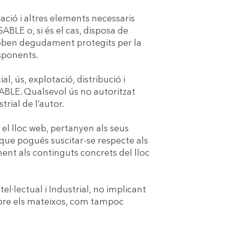
lació i altres elements necessaris
ABLE o, si és el cas, disposa de
 troben degudament protegits per la
esponents.
l, ús, explotació, distribució i
SABLE. Qualsevol ús no autoritzat
rial de l’autor.
 el lloc web, pertanyen als seus
 que pogués suscitar-se respecte als
nt als continguts concrets del lloc
l·lectual i Industrial, no implicant
sobre els mateixos, com tampoc