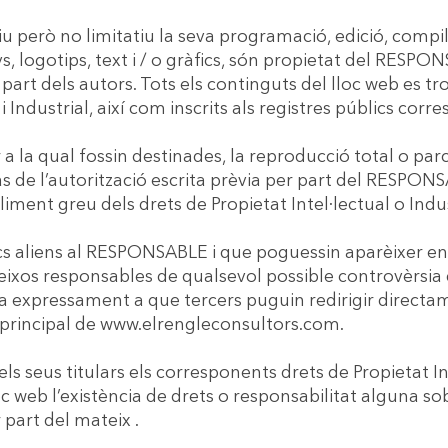
tiu però no limitatiu la seva programació, edició, compi
, logotips, text i / o gràfics, són propietat del RESPONS
r part dels autors. Tots els continguts del lloc web es
i Industrial, així com inscrits als registres públics corr
 la qual fossin destinades, la reproducció total o parcia
as de l’autorització escrita prèvia per part del RESPON
ent greu dels drets de Propietat Intel·lectual o Indust
àfics aliens al RESPONSABLE i que poguessin aparèixer en
teixos responsables de qualsevol possible controvèrsia
expressament a que tercers puguin redirigir directame
eb principal de www.elrengleconsultors.com.
 seus titulars els corresponents drets de Propietat Inte
loc web l’existència de drets o responsabilitat alguna 
part del mateix .