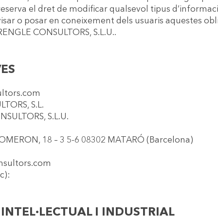
erva el dret de modificar qualsevol tipus d’informaci
visar o posar en coneixement dels usuaris aquestes obl
L RENGLE CONSULTORS, S.L.U..
VES
ltors.com
TORS, S.L.
NSULTORS, S.L.U.
COMERON, 18 – 3 5-6 08302 MATARÓ (Barcelona)
onsultors.com
c):
 INTEL·LECTUAL I INDUSTRIAL