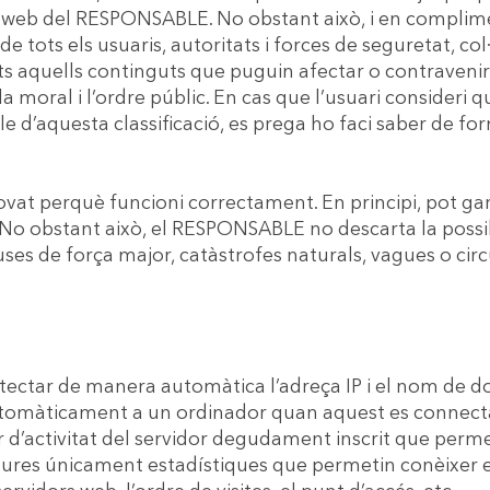
web del RESPONSABLE. No obstant això, i en compliment
 de tots els usuaris, autoritats i forces de seguretat, c
ots aquells continguts que puguin afectar o contravenir 
la moral i l’ordre públic. En cas que l’usuari consideri q
e d’aquesta classificació, es prega ho faci saber de f
rovat perquè funcioni correctament. En principi, pot g
a. No obstant això, el RESPONSABLE no descarta la possib
ses de força major, catàstrofes naturals, vagues o ci
tectar de manera automàtica l’adreça IP i el nom de dom
tomàticament a un ordinador quan aquest es connecta
er d’activitat del servidor degudament inscrit que perm
esures únicament estadístiques que permetin conèixer 