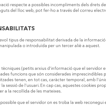
vació respecte a possibles incompliments dels drets de p
nguts del lloc web, pot fer-ho a través del correu elec
NSABILITATS
ol tipus de responsabilitat derivada de la informació
anipulada o introduïda per un tercer aliè a aquest.
 tècniques (petits arxius d’informació que el servidor e
nades funcions que són considerades imprescindibles p
ilitzades tenen, en tot cas, caràcter temporal, amb l’únic
la sessió de l’usuari. En cap cas, aquestes cookies pr
er a la recollida de les mateixes.
possible que el servidor on es troba la web reconegui el