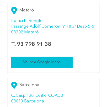
Mataró
Ediﬁci El Rengle,
Passatge Adolf Comeron nº 18 3º Desp 5-6
08302 Mataró
T. 93 798 91 38
Veure a Google Maps
Barcelona
C. Casp 130, Ediﬁci COACB
08013 Barcelona